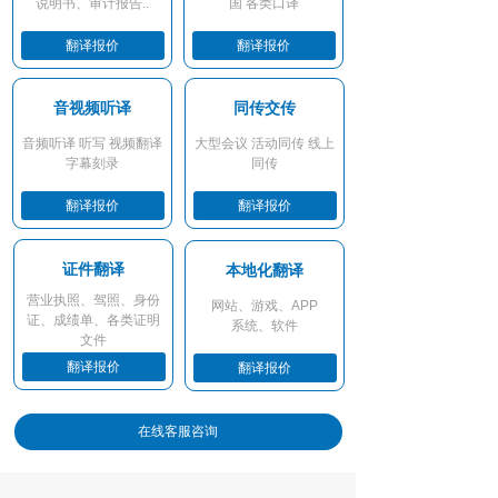
说明书、审计报告..
国 各类口译
翻译报价
翻译报价
音视频听译
同传交传
音频听译 听写 视频翻译
大型会议 活动同传 线上
字幕刻录
同传
翻译报价
翻译报价
证件翻译
本地化翻译
营业执照、驾照、身份
网站、游戏、APP
证、成绩单、各类证明
系统、软件
文件
翻译报价
翻译报价
在线客服咨询