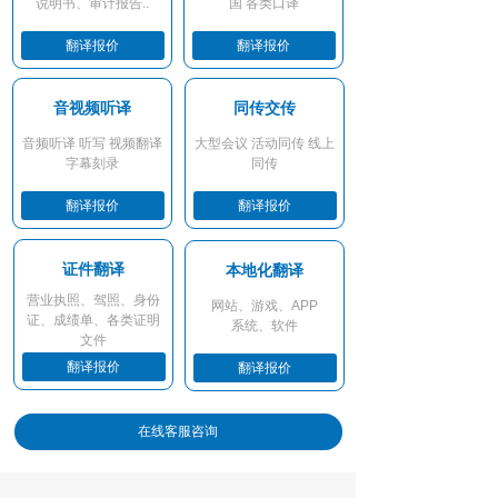
说明书、审计报告..
国 各类口译
翻译报价
翻译报价
音视频听译
同传交传
音频听译 听写 视频翻译
大型会议 活动同传 线上
字幕刻录
同传
翻译报价
翻译报价
证件翻译
本地化翻译
营业执照、驾照、身份
网站、游戏、APP
证、成绩单、各类证明
系统、软件
文件
翻译报价
翻译报价
在线客服咨询